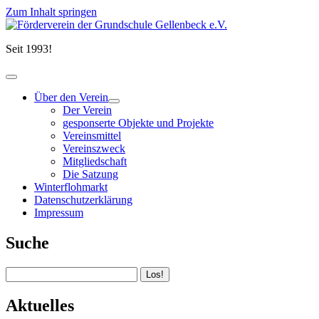
Zum Inhalt springen
Förderverein
der
Seit 1993!
Grundschule
Gellenbeck
e.V.
open
primary
Über den Verein
menu
open
Der Verein
child
gesponserte Objekte und Projekte
menu
Vereinsmittel
Vereinszweck
Mitgliedschaft
Die Satzung
Winterflohmarkt
Datenschutzerklärung
Impressum
Sidebar
Suche
Suchen
Aktuelles