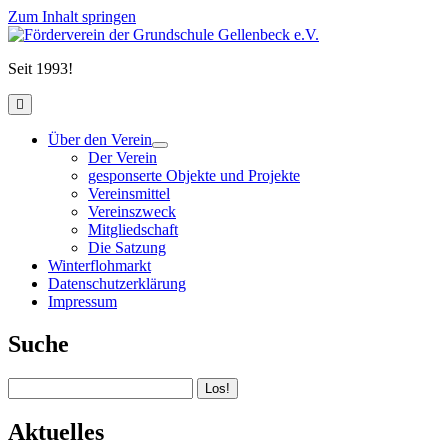
Zum Inhalt springen
Förderverein
der
Seit 1993!
Grundschule
Gellenbeck
open
e.V.
primary
menu
Über den Verein
open
Der Verein
child
gesponserte Objekte und Projekte
menu
Vereinsmittel
Vereinszweck
Mitgliedschaft
Die Satzung
Winterflohmarkt
Datenschutzerklärung
Impressum
Sidebar
Suche
Suchen
Aktuelles