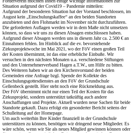
Förderverein möchten Ihnen einige wichtige Informationen zur
Situation aufgrund der Covid19 – Pandemie mitteilen:
Aufgrund der besonderen Situation hat der Vorstand beschlossen, im
August kein „Einschulungskaffee“ an den beiden Standorten
anzubieten und den Flohmarkt im November nicht durchzuführen.
Die geforderten Auflagen werden wir in dem Maße nicht umsetzen
können, so dass wir uns zu diesen Absagen entschlossen haben.
Aufgrund dieser Absagen werden uns in diesem Jahr ca. 2.500 € an
Einnahmen fehlen. Im Hinblick auf die ev. bevorstehende
Zirkusprojektwoche im Mai 2021, wo der FöV einen großen Teil
der Kosten übernimmt, ist das eine erhebliche Einbuße. Wir
versuchen in den nächsten Monaten u.a. verschiedene Stiftungen
und den Unternehmerverband Hagen a.T.W., um Hilfe zu bitten.
Des Weiteren haben wir an den Kirchenvorstand der beiden
Gemeinden eine Anfrage bzgl. Spende der Kollekte des
Einschulungsgottesdienstes an den FöV der Grundschule
Gellenbeck gestellt. Hier steht noch eine Rückmeldung aus.
Der FöV übernimmt nicht nur einen Teil der Kosten für das
Zirkusprojekt, sondern unterstützt tatkräftig auch andere
Anschaffungen und Projekte. Aktuell wurden neue Sachen für beide
Standorte gekauft. Dazu erfolgt ein gesonderter Bericht seitens der
Schulleitung auf der Homepage.
Um auch weiterhin Ihre Kinder finanziell in der Grundschule
unterstützen zu können, benötigen wir dringend neue Mitglieder. Es
wäre schön, wenn wir Sie als neues Mitglied gewinnen können oder