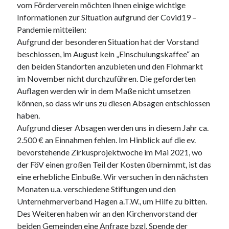
vom Förderverein möchten Ihnen einige wichtige
Suche
Informationen zur Situation aufgrund der Covid19 –
Suchen
Pandemie mitteilen:
Aufgrund der besonderen Situation hat der Vorstand
beschlossen, im August kein „Einschulungskaffee“ an
den beiden Standorten anzubieten und den Flohmarkt
im November nicht durchzuführen. Die geforderten
Auflagen werden wir in dem Maße nicht umsetzen
können, so dass wir uns zu diesen Absagen entschlossen
haben.
Aufgrund dieser Absagen werden uns in diesem Jahr ca.
2.500 € an Einnahmen fehlen. Im Hinblick auf die ev.
bevorstehende Zirkusprojektwoche im Mai 2021, wo
der FöV einen großen Teil der Kosten übernimmt, ist das
eine erhebliche Einbuße. Wir versuchen in den nächsten
Monaten u.a. verschiedene Stiftungen und den
Unternehmerverband Hagen a.T.W., um Hilfe zu bitten.
Des Weiteren haben wir an den Kirchenvorstand der
beiden Gemeinden eine Anfrage bzgl. Spende der