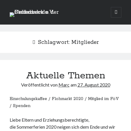
Förderverein
open
primary
Sidebar
menu
der
Suche
Grundschule
Suchen
Schlagwort:
Mitglieder
Gellenbeck
e.V.
Aktuelle Themen
Aktuelles
Veröffentlicht von
Marc
am
27. August 2020
Alle Stände für den Winterflohmarkt 2025 ausgebucht
Einladung zur Mitgliederversammlung 2025
Einschulungskaffee / Flohmarkt 2020 / Mitglied im FöV
Winterflohmarkt 2025
/ Spenden
Mitgliederversammlung 2024
Alle Stände für den Winterflohmarkt 2024 ausgebucht
Liebe Eltern und Erziehungsberechtigte,
die Sommerferien 2020 neigen sich dem Ende und wir