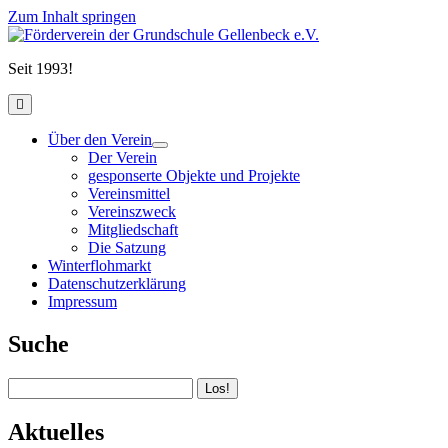
Zum Inhalt springen
Förderverein
der
Seit 1993!
Grundschule
Gellenbeck
open
e.V.
primary
menu
Über den Verein
open
Der Verein
child
gesponserte Objekte und Projekte
menu
Vereinsmittel
Vereinszweck
Mitgliedschaft
Die Satzung
Winterflohmarkt
Datenschutzerklärung
Impressum
Sidebar
Suche
Suchen
Aktuelles