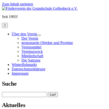
Zum Inhalt springen
Förderverein
der
Seit 1993!
Grundschule
Gellenbeck
open
e.V.
primary
menu
Über den Verein
open
Der Verein
child
gesponserte Objekte und Projekte
menu
Vereinsmittel
Vereinszweck
Mitgliedschaft
Die Satzung
Winterflohmarkt
Datenschutzerklärung
Impressum
Sidebar
Suche
Suchen
Aktuelles