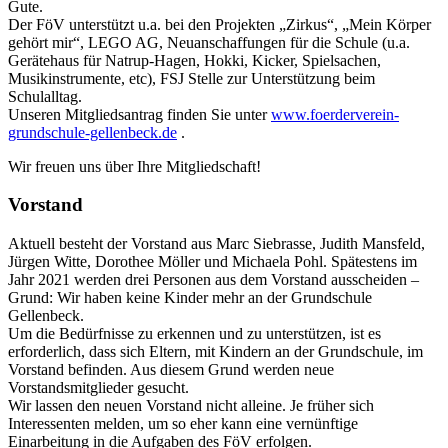
Gute.
Der FöV unterstützt u.a. bei den Projekten „Zirkus“, „Mein Körper
gehört mir“, LEGO AG, Neuanschaffungen für die Schule (u.a.
Gerätehaus für Natrup-Hagen, Hokki, Kicker, Spielsachen,
Musikinstrumente, etc), FSJ Stelle zur Unterstützung beim
Schulalltag.
Unseren Mitgliedsantrag finden Sie unter
www.foerderverein-
grundschule-gellenbeck.de
.
Wir freuen uns über Ihre Mitgliedschaft!
Vorstand
Aktuell besteht der Vorstand aus Marc Siebrasse, Judith Mansfeld,
Jürgen Witte, Dorothee Möller und Michaela Pohl. Spätestens im
Jahr 2021 werden drei Personen aus dem Vorstand ausscheiden –
Grund: Wir haben keine Kinder mehr an der Grundschule
Gellenbeck.
Um die Bedürfnisse zu erkennen und zu unterstützen, ist es
erforderlich, dass sich Eltern, mit Kindern an der Grundschule, im
Vorstand befinden. Aus diesem Grund werden neue
Vorstandsmitglieder gesucht.
Wir lassen den neuen Vorstand nicht alleine. Je früher sich
Interessenten melden, um so eher kann eine vernünftige
Einarbeitung in die Aufgaben des FöV erfolgen.